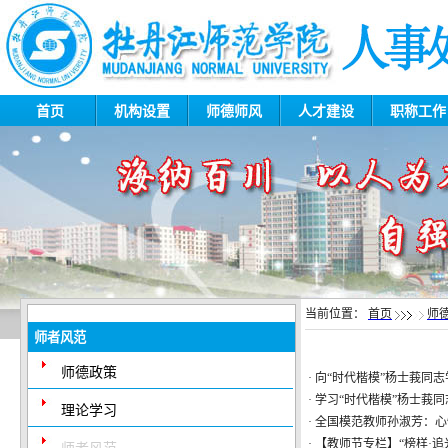
首页
机构设置
师德师风
人才建设
职称工
当前位置：
首页
师
师者风范
·
牡丹江师范学院2026年公开招...
师德政策
·
牡丹江师范学院2026年公开招...
·
向“时代楷模”杨士莪同志
·
·
学习“时代楷模”杨士莪
牡丹江师范学院2026年公开招...
理论学习
·
全国模范教师孙淑芳：心
·
牡丹江师范学院关于2026年公...
·
【教师节专栏】“榜样·追