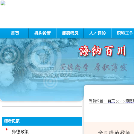
首页
机构设置
师德师风
人才建设
职称工
·
牡丹江师范学院关于2026年公...
·
牡丹江师范学院2026年公开招...
当前位置：
首页
师德
·
关于牡丹江师范学院2026年公...
·
牡丹江师范学院发布2026年公...
·
牡丹江师范学院2026年公开招...
师者风范
·
牡丹江师范学院2026年公开招...
师德政策
全国模范教师
·
牡丹江师范学院2026年柔性引...