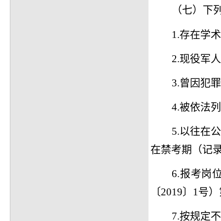
（七）下
1
.
存在学术
2.现役军
3.曾因犯
4.被依法
5.以往
在禁考期（记
6.报考
〔2019〕1
7.按规