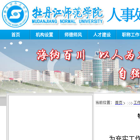
首页
机构设置
师德师风
人才建设
职称工
当前位置：
首页
工
为充实工
·
省委常委会召开扩大会议 传达...