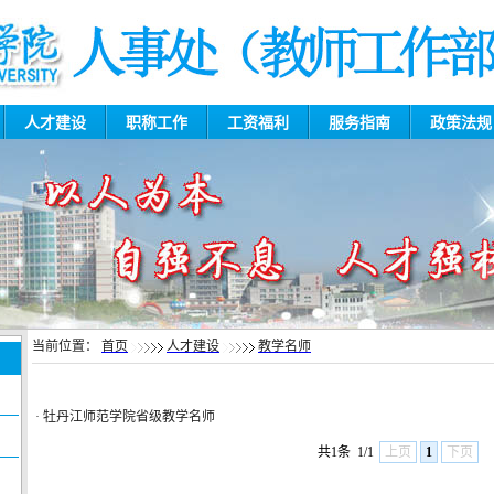
人才建设
职称工作
工资福利
服务指南
政策法
当前位置：
首页
人才建设
教学名师
·
牡丹江师范学院省级教学名师
共1条
1/1
上页
1
下页