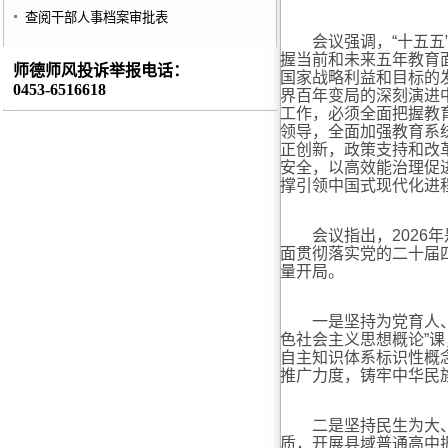
查阅干部人事档案审批表
会议强调，“十五五”
握当前和未来五年教育
师德师风投诉举报电话：
国家战略利益和目标的
0453-6516618
界百年变局的深刻演进
工作，必须全面把握教育
领导，全面加强教育系
正创新，政策支持和改
安全，以高效能治理促
撑引领中国式现代化进
会议指出，2026年
面贯彻落实党的二十届
量开局。
一是坚持为党育人、为
色社会主义思想概论”
自主知识体系标识性概
推广力度，铸牢中华民
二是坚持民生为大、基
质，开展县域普通高中