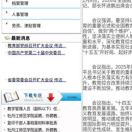
1月8日，2026年全
档案管理
记、部长怀进鹏出席会
人事管理
会议强调，要坚持以习
育的重要论述和全国教育
劳资、津贴管理
自信”、做到“两个维护
·
省委常委会召开扩大会议 传达...
性，坚决落实立德树人
·
量和水平，深化教育综
教育部党组召开扩大会议 传达...
新进展，为基本实现社
·
中国共产党第二十届中央委员...
“十五五”开好局、起好
会议指出，2025年
平总书记关于教育的重
·
省委常委会召开扩大会议 传达...
人根本任务落实有力有
·
升，教育综合改革持续
教育部党组召开扩大会议 传达...
建设不断加快，推动教
·
中国共产党第二十届中央委员...
会议指出，“十四五”
教育高质量发展。五年
教学管理人员（副科以下）任...
义教育发展道路，始终
牡丹江师范学院返聘、外聘教...
效明显，推动建成世界
复印干部人事档案材料审批表
育国际影响力明显提升
得历史性成就、发生格
牡丹江师范学院返聘、外聘教...