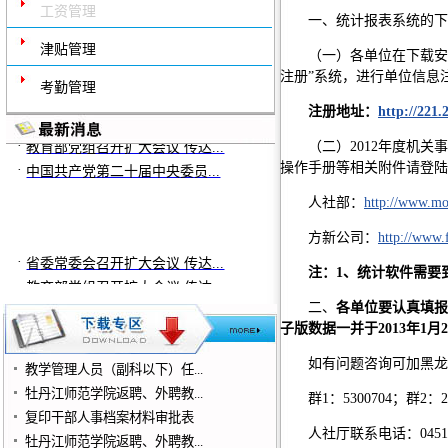
工资管理
一、统计报表系统的下
津贴管理
（一）各单位在下载安装
注册”系统，进行单位信息
考勤管理
·
注册地址：
http://221.
省委常委会召开扩大会议 传达...
·
教育部党组召开扩大会议 传达...
（二）2012年度机
·
中国共产党第二十届中央委员...
操作手册等相关附件请登陆
人社部：
http://www.mo
方新公司：
http://www.
·
省委常委会召开扩大会议 传达...
注：1、统计软件需要到
·
教育部党组召开扩大会议 传达...
·
中国共产党第二十届中央委员...
二、
各单位要认真填报
子版数据一并于2013年1月
如有问题咨询可加黑龙
教学管理人员（副科以下）任...
牡丹江师范学院返聘、外聘教...
群1：5300704；群2：26
复印干部人事档案材料审批表
人社厅联系电话：0451-
牡丹江师范学院返聘、外聘教...