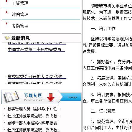
工资管理
随着我市机关事业单位
规范化。为了进一步提高技
津贴管理
位技术工人岗位管理工作实
考勤管理
一、培训工作
·
省委常委会召开扩大会议 传达...
·
坚持以科学发展观为指
教育部党组召开扩大会议 传达...
城”建设目标需要，通过加
·
中国共产党第二十届中央委员...
速发展。
1、抓好基础。充分调
人在工作实践中解决各种问
·
省委常委会召开扩大会议 传达...
2、拓展渠道。围绕机
·
教育部党组召开扩大会议 传达...
合同制工人纳入岗位培训计
·
中国共产党第二十届中央委员...
3、培训要求。根据技
直、市直各单位在编在岗人
教学管理人员（副科以下）任...
二、证书管理
牡丹江师范学院返聘、外聘教...
1、规范管理。全市机
复印干部人事档案材料审批表
制和合同制工人，由牡丹江
牡丹江师范学院返聘、外聘教...